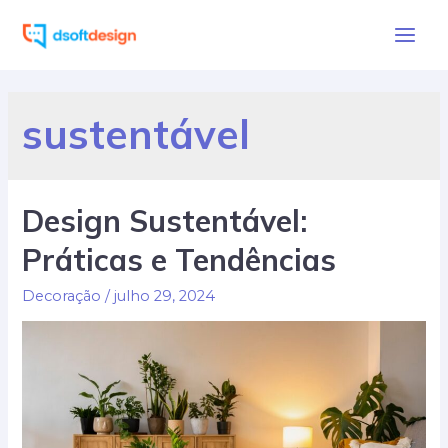
Ir
para
Main
o
Men
conteúdo
sustentável
Design Sustentável:
Práticas e Tendências
Decoração
/
julho 29, 2024