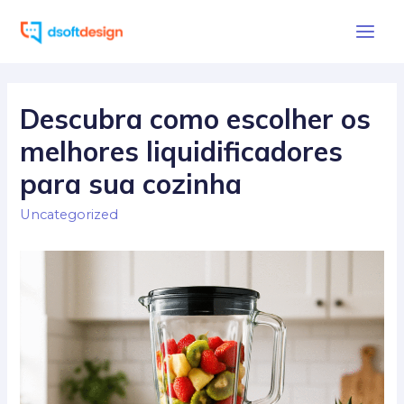
Ir
para
Main
o
Men
conteúdo
Descubra como escolher os
melhores liquidificadores
para sua cozinha
Uncategorized