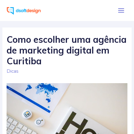
Ir
para
Main
o
Men
conteúdo
Como escolher uma agência
de marketing digital em
Curitiba
Dicas