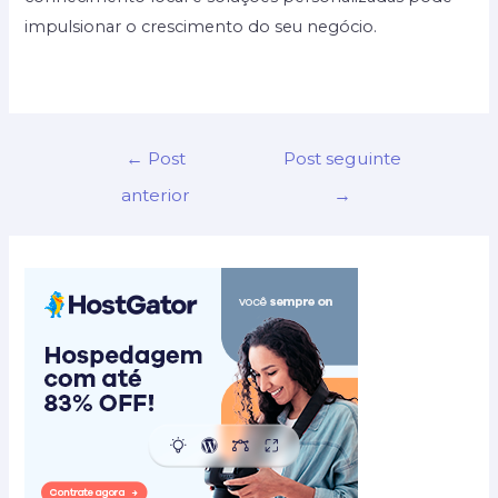
impulsionar o crescimento do seu negócio.
Navegação
←
Post
Post seguinte
de
anterior
→
Post