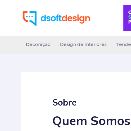
Ir
para
o
conteúdo
Decoração
Design de Interiores
Tendê
Sobre
Quem Somos