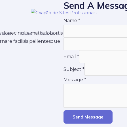
Send A Messa
Name
*
t donec nulla mattis lobortis
ncias
Dicas
Sobre
rnare facilisis pellentesque
Email
*
Subject
*
Message
*
Send Message