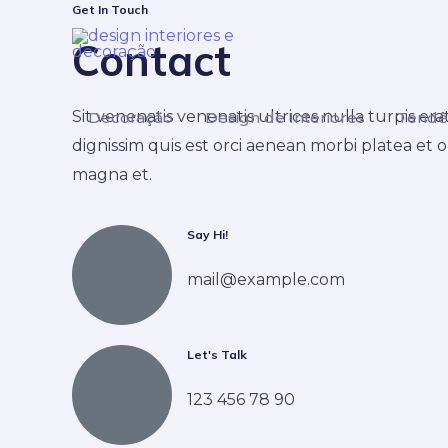
Get In Touch
Contact
Sit venenatis venenatis ultrices nulla turpis era
Decoração
Design de Interiores
Tendê
dignissim quis est orci aenean morbi platea et o
magna et.
Say Hi!
mail@example.com
Let's Talk
123 456 78 90