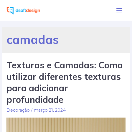
Ir
para
Main
o
Men
conteúdo
camadas
Texturas e Camadas: Como
utilizar diferentes texturas
para adicionar
profundidade
Decoração
/
março 21, 2024