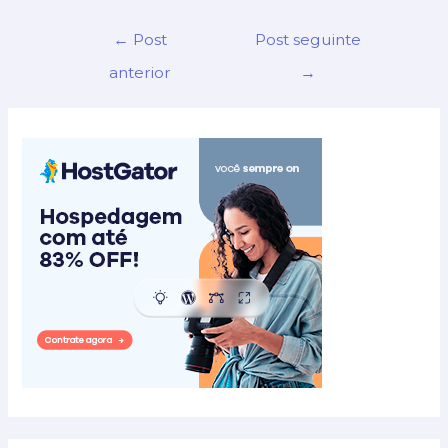
Navegação
←
Post
Post seguinte
de
anterior
→
Post