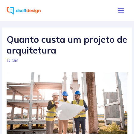
Ir
para
Main
o
Men
conteúdo
Quanto custa um projeto de
arquitetura
Dicas