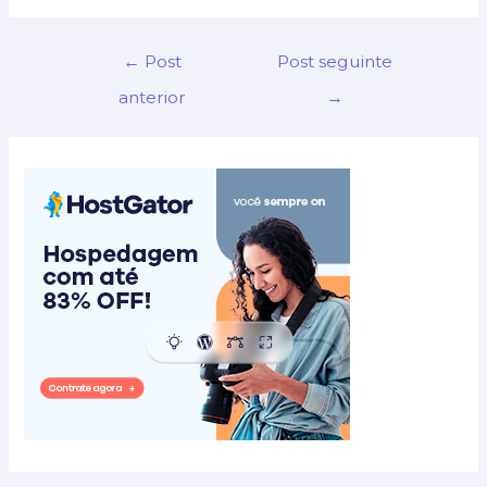
Navegação
←
Post
Post seguinte
de
anterior
→
Post