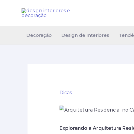
Ir
para
o
conteúdo
Decoração
Design de Interiores
Tendê
Dicas
Explorando a Arquitetura Res