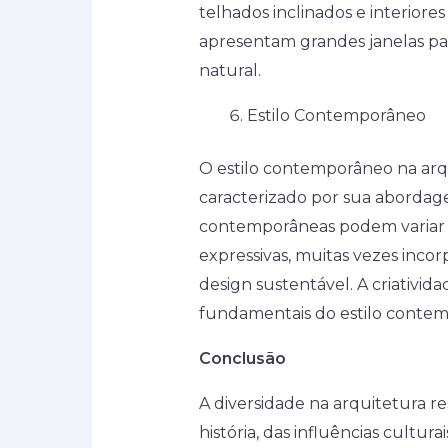
telhados inclinados e interiore
apresentam grandes janelas para
natural.
Estilo Contemporâneo
O estilo contemporâneo na arq
caracterizado por sua abordage
contemporâneas podem variar de
expressivas, muitas vezes inco
design sustentável. A criativida
fundamentais do estilo conte
Conclusão
A diversidade na arquitetura re
história, das influências cultur