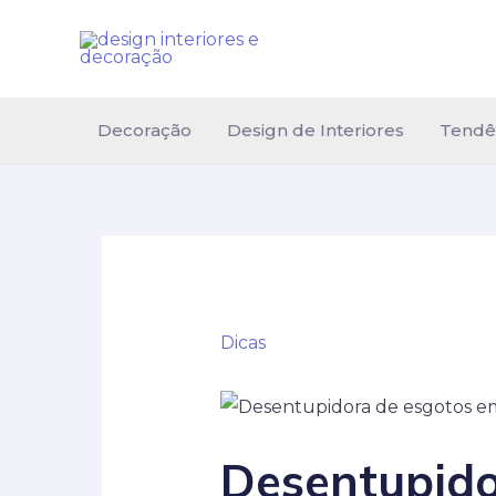
Ir
para
o
conteúdo
Decoração
Design de Interiores
Tendê
Dicas
Desentupido