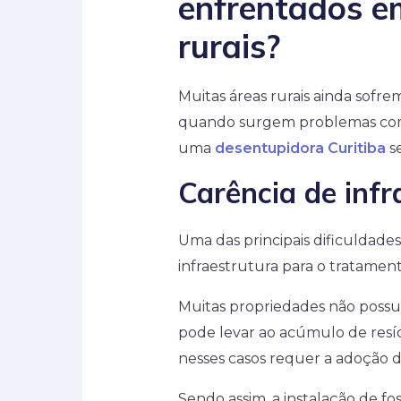
enfrentados e
rurais?
Muitas áreas rurais ainda sofre
quando surgem problemas com 
uma
desentupidora Curitiba
se
Carência de infr
Uma das principais dificuldades
infraestrutura para o tratamen
Muitas propriedades não poss
pode levar ao acúmulo de resí
nesses casos requer a adoção de
Sendo assim, a instalação de fo