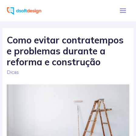
Ir
para
Main
o
Men
conteúdo
Como evitar contratempos
e problemas durante a
reforma e construção
Dicas