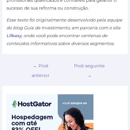
profissionais qualificados e confiáveis para garantir o
sucesso de sua reforma ou construção.
Esse texto foi originalmente desenvolvido pela equipe
do blog Guia de Investimento, em parceria com o site
Lifeasy
, onde você pode encontrar centenas de
conteúdos informativos sobre diversos segmentos.
Navegação
←
Post
Post seguinte
de
anterior
→
Post