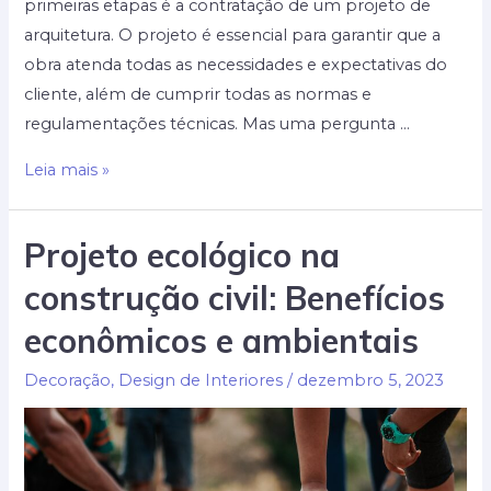
primeiras etapas é a contratação de um projeto de
arquitetura. O projeto é essencial para garantir que a
obra atenda todas as necessidades e expectativas do
cliente, além de cumprir todas as normas e
regulamentações técnicas. Mas uma pergunta …
Quanto
Leia mais »
custa
um
Projeto ecológico na
projeto
construção civil: Benefícios
de
arquitetura
econômicos e ambientais
residencial
Decoração
,
Design de Interiores
/
dezembro 5, 2023