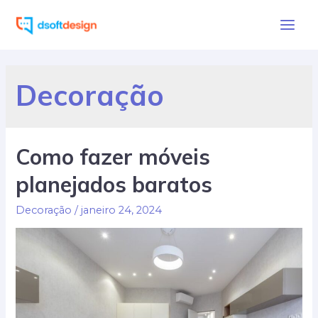
Ir
para
Main
o
Men
conteúdo
Decoração
Como fazer móveis
planejados baratos
Decoração
/
janeiro 24, 2024