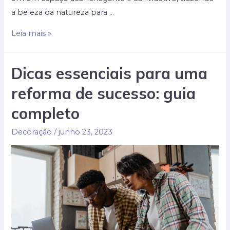
a beleza da natureza para …
Aprenda
Leia mais »
a
transformar
Dicas essenciais para uma
sua
reforma de sucesso: guia
varanda
em
completo
um
espaço
Decoração
/
junho 23, 2023
aconchegante
com
paisagismo