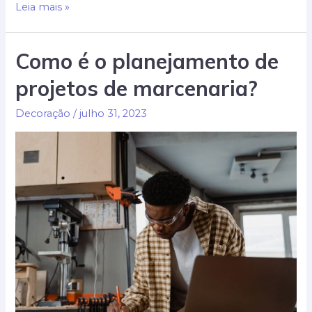
Projeto
Leia mais »
ecológico
na
Como é o planejamento de
construção
projetos de marcenaria?
civil:
Benefícios
Decoração
/
julho 31, 2023
econômicos
e
ambientais