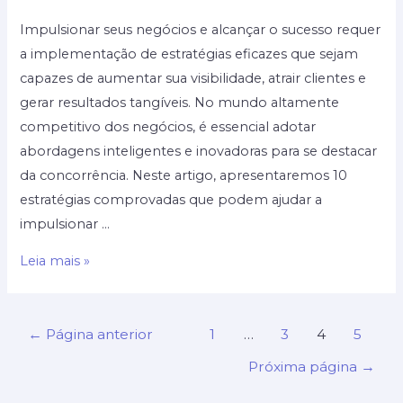
Impulsionar seus negócios e alcançar o sucesso requer
a implementação de estratégias eficazes que sejam
capazes de aumentar sua visibilidade, atrair clientes e
gerar resultados tangíveis. No mundo altamente
competitivo dos negócios, é essencial adotar
abordagens inteligentes e inovadoras para se destacar
da concorrência. Neste artigo, apresentaremos 10
estratégias comprovadas que podem ajudar a
impulsionar …
Estratégias
Leia mais »
comprovadas
para
Paginação
impulsionar
←
Página anterior
1
…
3
4
5
de
seus
Próxima página
→
posts
negócios