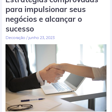
uma
para impulsionar seus
reforma
de
negócios e alcançar o
sucesso:
sucesso
guia
completo
Decoração
/
junho 23, 2023