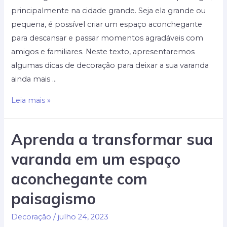
principalmente na cidade grande. Seja ela grande ou
pequena, é possível criar um espaço aconchegante
para descansar e passar momentos agradáveis com
amigos e familiares. Neste texto, apresentaremos
algumas dicas de decoração para deixar a sua varanda
ainda mais …
Dicas
Leia mais »
de
decoração
Aprenda a transformar sua
de
varanda em um espaço
varanda:
crie
aconchegante com
um
paisagismo
espaço
aconchegante
Decoração
/
julho 24, 2023