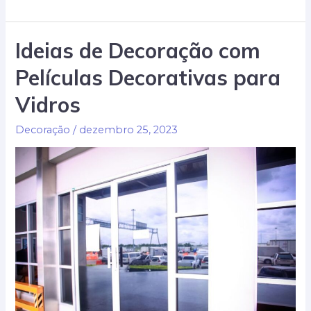
de
Proteção
Ideias de Decoração com
para
Películas Decorativas para
Sacadas:
Segurança
Vidros
e
Estilo
Decoração
/
dezembro 25, 2023