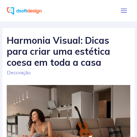
Ir
para
Main
o
Men
conteúdo
Harmonia Visual: Dicas
para criar uma estética
coesa em toda a casa
Decoração