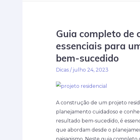
tijolo
ecológico
na
Guia completo de c
construção
sustentável
essenciais para um
bem-sucedido
Dicas
/
julho 24, 2023
A construção de um projeto resi
planejamento cuidadoso e conhec
resultado bem-sucedido, é essenci
que abordam desde o planejamento
paisagismo. Neste guia completo d