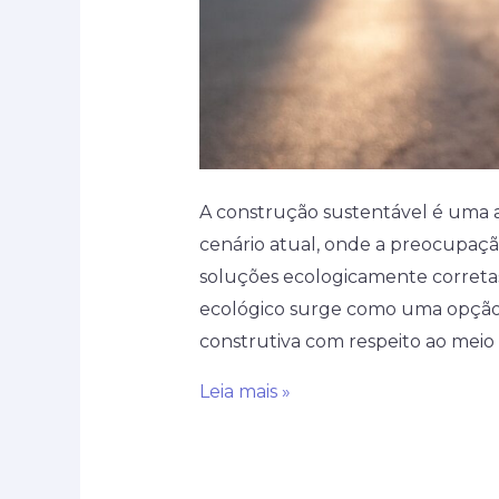
A construção sustentável é uma 
cenário atual, onde a preocupaç
soluções ecologicamente corretas 
ecológico surge como uma opção p
construtiva com respeito ao meio
Conheça
Leia mais »
as
vantagens
do