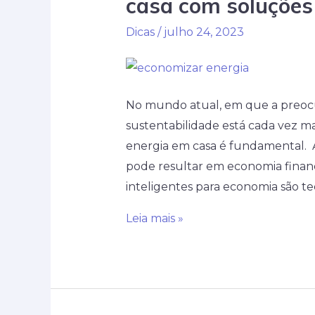
casa com soluções 
com
Dicas
/
julho 24, 2023
paisagismo
No mundo atual, em que a preoc
sustentabilidade está cada vez m
energia em casa é fundamental. A
pode resultar em economia finance
inteligentes para economia são te
Descubra
Leia mais »
como
economizar
energia
em