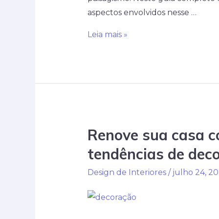
aspectos envolvidos nesse …
Guia
Leia mais »
completo
de
construção:
dicas
essenciais
para
Renove sua casa co
um
projeto
tendências de dec
residencial
Design de Interiores
/
julho 24, 2
bem-
sucedido