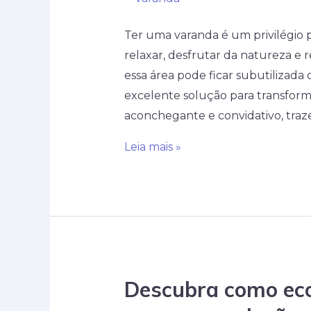
Ter uma varanda é um privilégio
relaxar, desfrutar da natureza e r
essa área pode ficar subutilizada
excelente solução para transfor
aconchegante e convidativo, traz
Aprenda
Leia mais »
a
transformar
sua
varanda
em
um
Descubra como ec
espaço
aconchegante