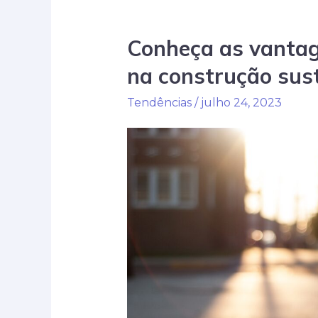
casa
com
Conheça as vantage
soluções
inteligentes
na construção sus
Tendências
/
julho 24, 2023