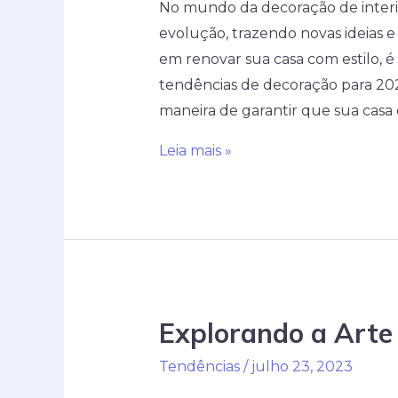
No mundo da decoração de interio
evolução, trazendo novas ideias e
em renovar sua casa com estilo, é 
tendências de decoração para 20
maneira de garantir que sua casa
Renove
Leia mais »
sua
casa
com
estilo:
as
melhores
Explorando a Arte 
tendências
de
Tendências
/
julho 23, 2023
decoração