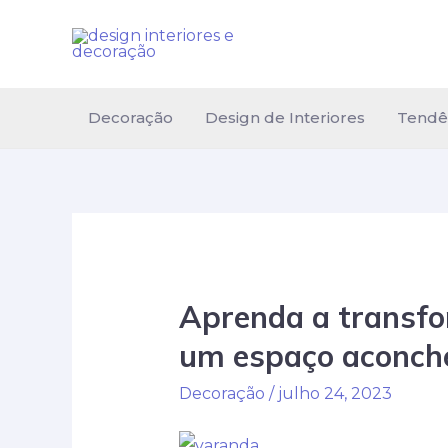
Ir
para
o
conteúdo
Decoração
Design de Interiores
Tendê
Aprenda a transf
um espaço aconch
Decoração
/
julho 24, 2023