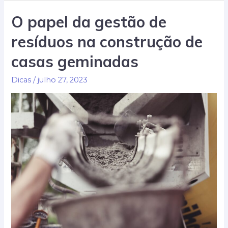
em
O papel da gestão de
reformas
resíduos na construção de
e
construções
casas geminadas
e
como
Dicas
/
julho 27, 2023
evitá-
los