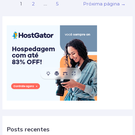
Paginação
em
1
2
…
5
Próxima página
→
de
casas
posts
geminadas:
soluções
inteligentes
Posts recentes