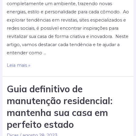
completamente um ambiente, trazendo novas
energias, estilo e personalidade para cada cômodo. Ao
explorar tendências em revistas, sites especializados e
redes sociais, é possível encontrar inspirações para
revitalizar sua casa de forma criativa e inovadora. Neste
artigo, vamos destacar cada tendência e te ajudar a
entender como …
Transforme
Leia mais »
sua
casa
Guia definitivo de
com
manutenção residencial:
as
melhores
mantenha sua casa em
tendências
perfeito estado
de
decoração
Dicas
/
agosto 28, 2023