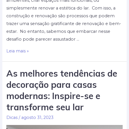
ambientes, criar espaços mais funcionais, ou
simplesmente renovar a estética do lar. Com isso, a
construção e renovação são processos que podem
trazer uma sensação gratificante de renovação e bem-
estar. No entanto, sabemos que embarcar nesse
desafio pode parecer assustador …
Dicas
Leia mais »
essenciais
para
As melhores tendências de
reformar
decoração para casas
sua
casa:
modernas: Inspire-se e
O
transforme seu lar
guia
completo
Dicas
/
agosto 31, 2023
de
construção