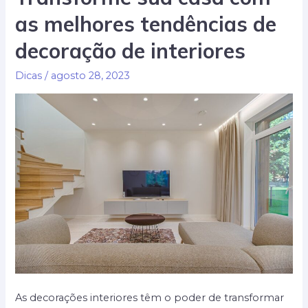
as melhores tendências de
passo
para
decoração de interiores
uma
casa
Dicas
/
agosto 28, 2023
ecológica
dos
sonhos
As decorações interiores têm o poder de transformar