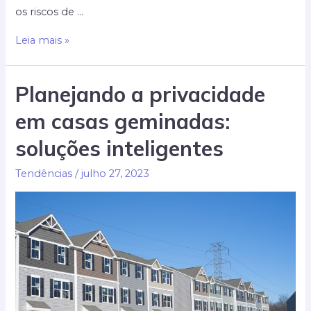
os riscos de …
Estratégias
Leia mais »
de
segurança
Planejando a privacidade
para
em casas geminadas:
casas
geminadas
soluções inteligentes
Tendências
/
julho 27, 2023