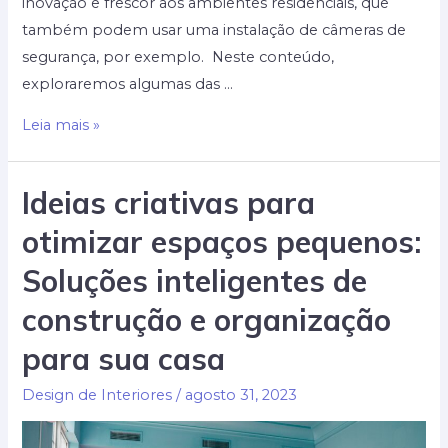
inovação e frescor aos ambientes residenciais, que
também podem usar uma instalação de câmeras de
segurança, por exemplo. Neste conteúdo,
exploraremos algumas das …
As
Leia mais »
melhores
tendências
Ideias criativas para
de
otimizar espaços pequenos:
decoração
para
Soluções inteligentes de
casas
construção e organização
modernas:
Inspire-
para sua casa
se
e
Design de Interiores
/
agosto 31, 2023
transforme