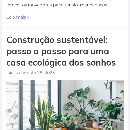
conceitos inovadores para transformar espaços …
Ideias
Leia mais »
criativas
para
Construção sustentável:
otimizar
passo a passo para uma
espaços
pequenos:
casa ecológica dos sonhos
Soluções
inteligentes
Dicas
/
agosto 28, 2023
de
construção
e
organização
para
sua
casa