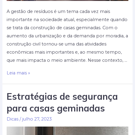
A gestão de resíduos é um tema cada vez mais
importante na sociedade atual, especialmente quando
se trata da construção de casas geminadas. Com o
aumento da urbanização e da demanda por moradia, a
construção civil tornou-se uma das atividades
econômicas mais importantes e, ao mesmo tempo,
que mais impacta o meio ambiente. Nesse contexto, …
O
Leia mais »
papel
da
Estratégias de segurança
gestão
para casas geminadas
de
resíduos
Dicas
/
julho 27, 2023
na
construção