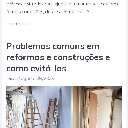
práticas e simples para ajudá-lo a manter sua casa em
ótimas condições, desde a estrutura até …
Guia
Leia mais »
definitivo
de
Problemas comuns em
manutenção
reformas e construções e
residencial:
mantenha
como evitá-los
sua
casa
Dicas
/
agosto 28, 2023
em
perfeito
estado