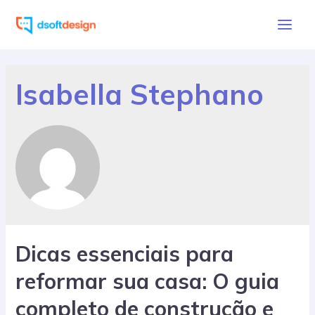
Ir
para
Main
o
Men
conteúdo
Isabella Stephano
Dicas essenciais para
reformar sua casa: O guia
completo de construção e