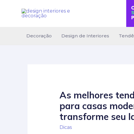
Ir
para
o
conteúdo
Decoração
Design de Interiores
Tendê
As melhores tend
para casas moder
transforme seu l
Dicas