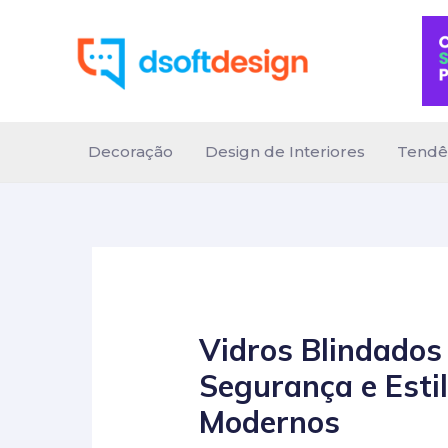
Ir
para
o
conteúdo
Decoração
Design de Interiores
Tendê
Vidros Blindados 
Segurança e Esti
Modernos