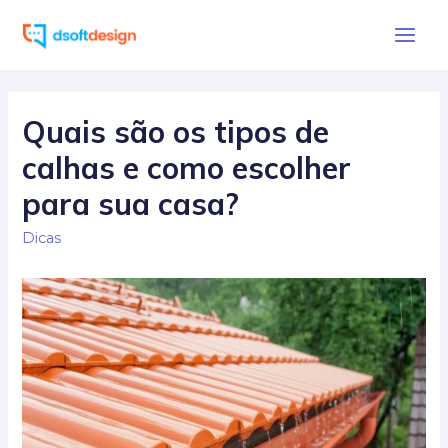
Ir
para
Main
o
Men
conteúdo
Quais são os tipos de
calhas e como escolher
para sua casa?
Dicas