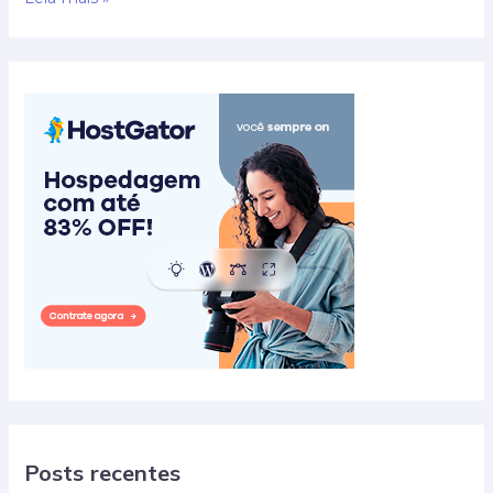
sustentável:
como
tornar
sua
reforma
ecologicamente
correta
Posts recentes