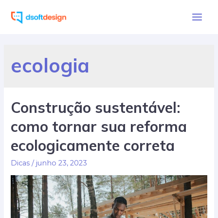
Ir
para
Main
o
Men
conteúdo
ecologia
Construção sustentável:
como tornar sua reforma
ecologicamente correta
Dicas
/
junho 23, 2023