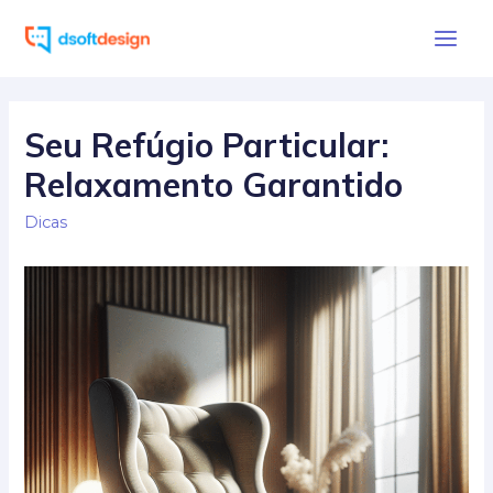
Ir
para
Main
o
Men
conteúdo
Seu Refúgio Particular:
Relaxamento Garantido
Dicas