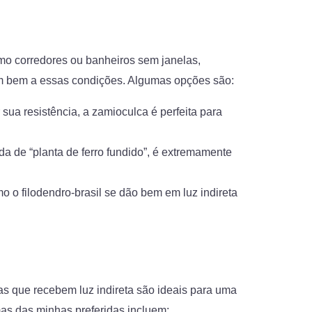
mo corredores ou banheiros sem janelas,
m bem a essas condições. Algumas opções são:
 sua resistência, a zamioculca é perfeita para
 de “planta de ferro fundido”, é extremamente
o o filodendro-brasil se dão bem em luz indireta
as que recebem luz indireta são ideais para uma
as das minhas preferidas incluem: