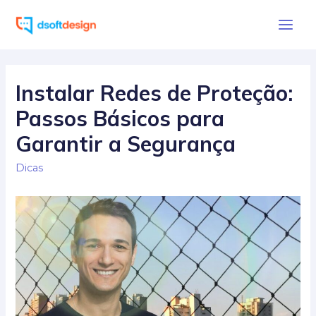
Ir
para
Main
o
Men
conteúdo
Instalar Redes de Proteção:
Passos Básicos para
Garantir a Segurança
Dicas