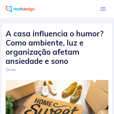
Ir
para
Main
o
Men
conteúdo
A casa influencia o humor?
Como ambiente, luz e
organização afetam
ansiedade e sono
Dicas